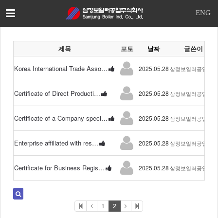
이
ENG
메
일
을
제목
포토
날짜
글쓴이
입
력
Korea International Trade Asso…
2025.05.28
하
삼정보일러공업(주)
시
면
Certificate of Direct Producti…
2025.05.28
삼정보일러공업(주)
답
변
Certificate of a Company speci…
2025.05.28
등
삼정보일러공업(주)
록
시
Enterprise affiliated with res…
2025.05.28
삼정보일러공업(주)
답
변
이
Certificate for Business Regis…
2025.05.28
삼정보일러공업(주)
이
메
일
1
2
로
전